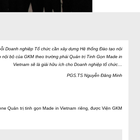
ỗi
Doanh
nghiệp
Tổ
chức
cần
xây
dựng
Hệ
thống
Đào
tạo
nội
o
nội
bộ
của
GKM
theo
trường
phái
Quản
trị
Tinh
Gọn
Made in
Vietnam
sẽ
là
giải
hữu
ích
cho
Doanh
nghiệp
tổ
chức
…
PGS.TS
Nguyễn
Đăng
Minh
ene Quản trị tinh gọn Made in Vietnam riêng, được Viện GKM