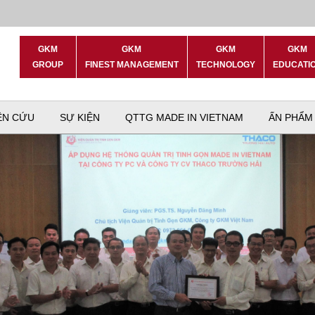
GKM
GKM
GKM
GKM
GROUP
FINEST MANAGEMENT
TECHNOLOGY
EDUCATI
ÊN CỨU
SỰ KIỆN
QTTG MADE IN VIETNAM
ẤN PHẨM