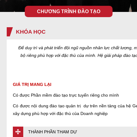
CHƯƠNG TRÌNH ĐÀO TẠO
KHÓA HỌC
Để
duy
trì
và
phát
triển
đội
ngũ
nguồn
nhân
lực
chất
lượng
,
m
bộ
riêng
phù
hợp
với
đặc
thù
của
mình
. Hệ
giải
pháp
đào
tạ
GIÁ TRỊ MANG LẠI
Có được Phần mềm đào tạo trực tuyến riêng cho mình
Có được nội dung đào tạo quản trị dự trên nền tảng của hệ G
xây dựng phù hợp với đặc thù của Doanh nghiệp
THÀNH PHẦN THAM DỰ