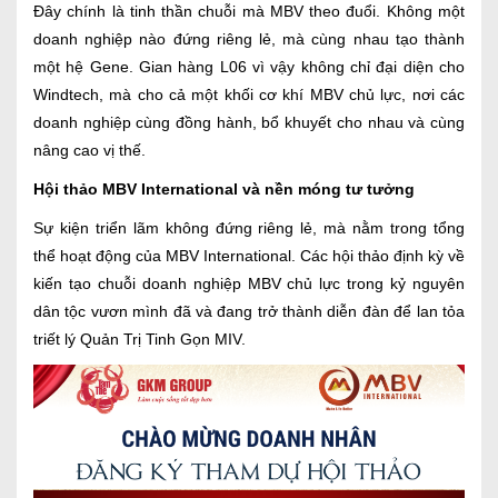
Đây chính là tinh thần chuỗi mà MBV theo đuổi. Không một
doanh nghiệp nào đứng riêng lẻ, mà cùng nhau tạo thành
một hệ Gene. Gian hàng L06 vì vậy không chỉ đại diện cho
Windtech, mà cho cả một khối cơ khí MBV chủ lực, nơi các
doanh nghiệp cùng đồng hành, bổ khuyết cho nhau và cùng
nâng cao vị thế.
Hội thảo MBV International và nền móng tư tưởng
Sự kiện triển lãm không đứng riêng lẻ, mà nằm trong tổng
thể hoạt động của MBV International. Các hội thảo định kỳ về
kiến tạo chuỗi doanh nghiệp MBV chủ lực trong kỷ nguyên
dân tộc vươn mình đã và đang trở thành diễn đàn để lan tỏa
triết lý Quản Trị Tinh Gọn MIV.