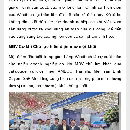
Đi bằng cả hai chân, doanh nghiệp Việt Nam mới có thể vừa
giữ ổn định sản xuất, vừa mở lối đi lên. Chính sự hiện diện
của Windtech tại triển lãm đã thể hiện rõ điều này. Đó là lời
khẳng định: đã đến lúc các doanh nghiệp cơ khí Việt Nam
sẵn sàng bước ra khỏi vùng an toàn của gia công, để tiến
vào vùng sáng tạo của nghiên cứu và sản phẩm tinh hoa.
MBV Cơ khí Chủ lực hiện diện như một khối
Một điểm đặc biệt trong gian hàng Windtech là sự xuất hiện
của nhiều doanh nghiệp cơ khí MBV chủ lực khác qua
catalogue và giới thiệu. AMECC, Farmila, Mê Trần Bình
Xuyên, SSP Moulding cùng hiện diện, không phải như những
đơn vị rời rạc, mà như một khối thống nhất.