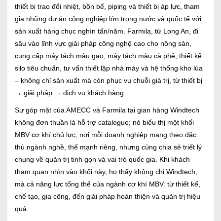
thiết bị trao đổi nhiệt, bồn bể, piping và thiết bị áp lực, tham
gia những dự án công nghiệp lớn trong nước và quốc tế với
sản xuất hàng chục nghìn tấn/năm. Farmila, từ Long An, đi
sâu vào lĩnh vực giải pháp công nghệ cao cho nông sản,
cung cấp máy tách màu gạo, máy tách màu cà phê, thiết kế
silo tiêu chuẩn, tư vấn thiết lập nhà máy và hệ thống kho lúa
– không chỉ sản xuất mà còn phục vụ chuỗi giá trị, từ thiết bị
→ giải pháp → dịch vụ khách hàng.
Sự góp mặt của AMECC và Farmila tại gian hàng Windtech
không đơn thuần là hỗ trợ catalogue; nó biểu thị một khối
MBV cơ khí chủ lực, nơi mỗi doanh nghiệp mang theo đặc
thù ngành nghề, thế mạnh riêng, nhưng cùng chia sẻ triết lý
chung về quản trị tinh gọn và vai trò quốc gia. Khi khách
tham quan nhìn vào khối này, họ thấy không chỉ Windtech,
mà cả năng lực tổng thể của ngành cơ khí MBV: từ thiết kế,
chế tạo, gia công, đến giải pháp hoàn thiện và quản trị hiệu
quả.