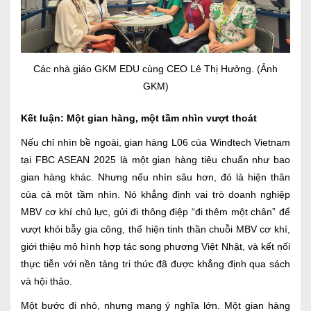
Các nhà giáo GKM EDU cùng CEO Lê Thị Hưởng. (Ảnh
GKM)
Kết luận: Một gian hàng, một tầm nhìn vượt thoát
Nếu chỉ nhìn bề ngoài, gian hàng L06 của Windtech Vietnam
tại FBC ASEAN 2025 là một gian hàng tiêu chuẩn như bao
gian hàng khác. Nhưng nếu nhìn sâu hơn, đó là hiện thân
của cả một tầm nhìn. Nó khẳng định vai trò doanh nghiệp
MBV cơ khí chủ lực, gửi đi thông điệp “đi thêm một chân” để
vượt khỏi bẫy gia công, thể hiện tinh thần chuỗi MBV cơ khí,
giới thiệu mô hình hợp tác song phương Việt Nhật, và kết nối
thực tiễn với nền tảng tri thức đã được khẳng định qua sách
và hội thảo.
Một bước đi nhỏ, nhưng mang ý nghĩa lớn. Một gian hàng