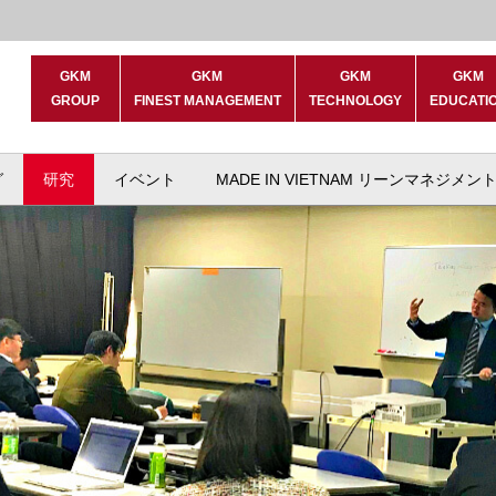
GKM
GKM
GKM
GKM
GROUP
FINEST MANAGEMENT
TECHNOLOGY
EDUCATI
グ
研究
イベント
MADE IN VIETNAM リーンマネジメン