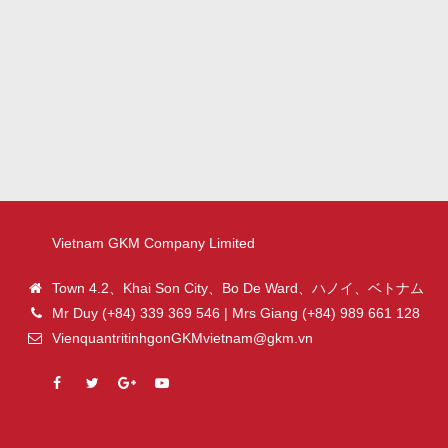
Vietnam GKM Company Limited
Town 4.2、Khai Son City、Bo De Ward、ハノイ、ベトナム
Mr Duy (+84) 339 369 546 | Mrs Giang (+84) 989 661 128
VienquantritinhgonGKMvietnam@gkm.vn