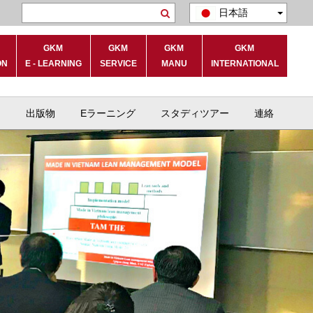
日本語
Search
GKM
GKM
GKM
GKM
ON
E - LEARNING
SERVICE
MANU
INTERNATIONAL
ト
出版物
Eラーニング
スタディツアー
連絡