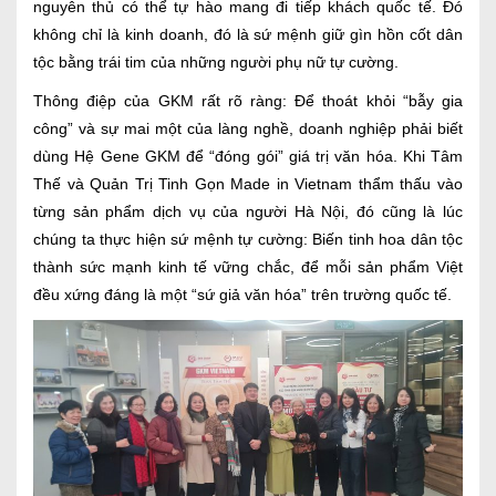
nguyên thủ có thể tự hào mang đi tiếp khách quốc tế. Đó
không chỉ là kinh doanh, đó là sứ mệnh giữ gìn hồn cốt dân
tộc bằng trái tim của những người phụ nữ tự cường.
Thông điệp của GKM rất rõ ràng: Để thoát khỏi “bẫy gia
công” và sự mai một của làng nghề, doanh nghiệp phải biết
dùng Hệ Gene GKM để “đóng gói” giá trị văn hóa. Khi Tâm
Thế và Quản Trị Tinh Gọn Made in Vietnam thẩm thấu vào
từng sản phẩm dịch vụ của người Hà Nội, đó cũng là lúc
chúng ta thực hiện sứ mệnh tự cường: Biến tinh hoa dân tộc
thành sức mạnh kinh tế vững chắc, để mỗi sản phẩm Việt
đều xứng đáng là một “sứ giả văn hóa” trên trường quốc tế.