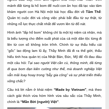
mảnh đất từng là hố bom để nuôi con ăn học đã tạc vào tâm
khảm người con Hà Nội một bài học đầu đời về
Tâm Thế
:
Quản trị cuộc đời và công việc phải bắt đầu từ sự thật, từ
những nỗ lực thực chất nhất để vươn lên từ đổ nát.
Hình ảnh “lấp hố bom” không chỉ là một kỷ niệm cá nhân, mà
là biểu tượng cho điểm xuất phát của cả một dân tộc từng đi
lên từ con số không tròn trĩnh. Chính từ sự thấu hiểu cái
“gốc” lao động lam lũ ấy, Thầy Minh đã đi ra thế giới, thấu
hiểu tinh hoa quản trị của Nhật Bản, Đức, Mỹ để rồi đau đáu
một câu hỏi:
Tại sao người Việt cần cù, thông minh, đã từng
đi qua bom đạn kiên cường như thế, mà doanh nghiệp Việt
vẫn mãi loay hoay trong “bẫy gia công” và sự phát triển thiếu
vững chắc?
Câu trả lời nằm ở khái niệm
“Made by Vietnam”
, mà theo
cách giải thích vừa hóm hỉnh vừa sâu sắc của Thầy Minh,
chính là
“Mần Bởi (người) Việt”
.