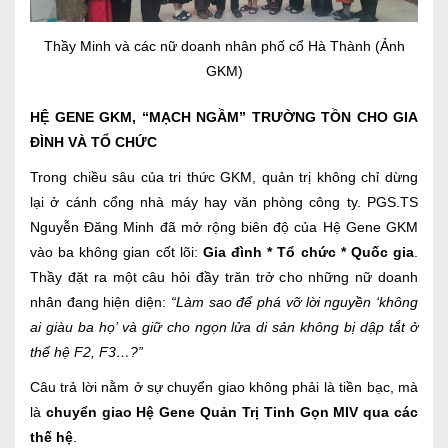
Thầy Minh và các nữ doanh nhân phố cổ Hà Thành (Ảnh
GKM)
HỆ GENE GKM, “MẠCH NGẦM” TRƯỜNG TỒN CHO GIA
ĐÌNH VÀ TỔ CHỨC
Trong chiều sâu của tri thức GKM, quản trị không chỉ dừng
lại ở cánh cổng nhà máy hay văn phòng công ty. PGS.TS
Nguyễn Đăng Minh đã mở rộng biên độ của Hệ Gene GKM
vào ba không gian cốt lõi:
Gia đình * Tổ chức * Quốc gia
.
Thầy đặt ra một câu hỏi đầy trăn trở cho những nữ doanh
nhân đang hiện diện:
“Làm sao để phá vỡ lời nguyền ‘không
ai giàu ba họ’ và giữ cho ngọn lửa di sản không bị dập tắt ở
thế hệ F2, F3…?”
Câu trả lời nằm ở sự chuyển giao không phải là tiền bạc, mà
là
chuyển giao Hệ Gene Quản Trị Tinh Gọn MIV qua các
thế hệ
.