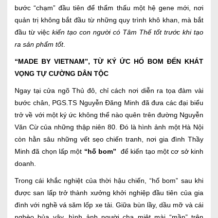
bước “chạm” đầu tiên để thẩm thấu một hệ gene mới, nơi
quản trị không bắt đầu từ những quy trình khô khan, mà bắt
đầu từ việc
kiến tạo con người có Tâm Thế tốt trước khi tạo
ra sản phẩm tốt
.
“MADE BY VIETNAM”, TỪ KÝ ỨC HỐ BOM ĐẾN KHÁT
VỌNG TỰ CƯỜNG DÂN TỘC
Ngay tại cửa ngõ Thủ đô, chỉ cách nơi diễn ra tọa đàm vài
bước chân, PGS.TS Nguyễn Đăng Minh đã đưa các đại biểu
trở về với một ký ức không thể nào quên trên đường Nguyễn
Văn Cừ của những thập niên 80. Đó là hình ảnh một Hà Nội
còn hằn sâu những vết sẹo chiến tranh, nơi gia đình Thầy
Minh đã chọn lấp một
“hố bom”
để kiến tạo một cơ sở kinh
doanh.
Trong cái khắc nghiệt của thời hậu chiến, “hố bom” sau khi
được san lấp trở thành xưởng khởi nghiệp đầu tiên của gia
đình với nghề vá săm lốp xe tải. Giữa bùn lầy, dầu mỡ và cái
nghèo bủa vây, hình ảnh người cha miệt mài “mần” trên