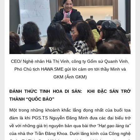
CEO/ Nghệ nhân Hà Thị Vinh, công ty Gốm sứ Quanh Vinh,
Phó Chủ tịch HAWA SME gửi lời cảm ơn tới thầy Minh và
GKM (Ảnh GKM)
ĐÁNH THỨC TINH HOA DI SẢN: KHI ĐẶC SẢN TRỞ
THÀNH “QUỐC BẢO”
Một trong những khoảnh khắc lắng đọng nhất của buổi tọa
đàm là khi PGS.TS Nguyễn Đăng Minh đưa các đại biểu trở
về với những giá trị nguyên bản qua bài thơ
“Hạt gạo làng ta”
của nhà thơ Trần Đăng Khoa. Dưới lăng kính của Công nghệ