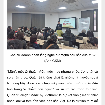
Các nữ doanh nhân lắng nghe sứ mệnh sâu sắc của MBV
(Ảnh GKM)
“Mần”, một từ thuần Việt, mộc mạc nhưng chứa đựng tất cả
sự chân thực. Quản trị không phải là những lý thuyết ngoại
lai bóng bẩy được sao chép máy móc, vốn thường dẫn đến
tình trạng “ô nhiễm con người” và sự rời rạc trong tổ chức.
Quản trị được “Made by Vietnam” là sự kết tinh giữa tri thức
nhân loại và tâm hồn Việt, bản sắc Việt. Đó là sự tỉnh thức để