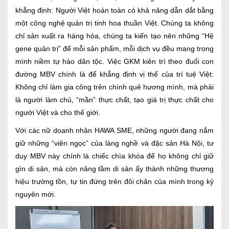
khẳng định: Người Việt hoàn toàn có khả năng dẫn dắt bằng
một công nghệ quản trị tinh hoa thuần Việt. Chúng ta không
chỉ sản xuất ra hàng hóa, chúng ta kiến tạo nên những “Hệ
gene quản trị” để mỗi sản phẩm, mỗi dịch vụ đều mang trong
mình niềm tự hào dân tộc. Việc GKM kiên trì theo đuổi con
đường MBV chính là để khẳng định vị thế của trí tuệ Việt:
Không chỉ làm gia công trên chính quê hương mình, mà phải
là người làm chủ, “mần” thực chất, tạo giá trị thực chất cho
người Việt và cho thế giới.
Với các nữ doanh nhân HAWA SME, những người đang nắm
giữ những “viên ngọc” của làng nghề và đặc sản Hà Nội, tư
duy MBV này chính là chiếc chìa khóa để họ không chỉ giữ
gìn di sản, mà còn nâng tầm di sản ấy thành những thương
hiệu trường tồn, tự tin đứng trên đôi chân của mình trong kỷ
nguyên mới.