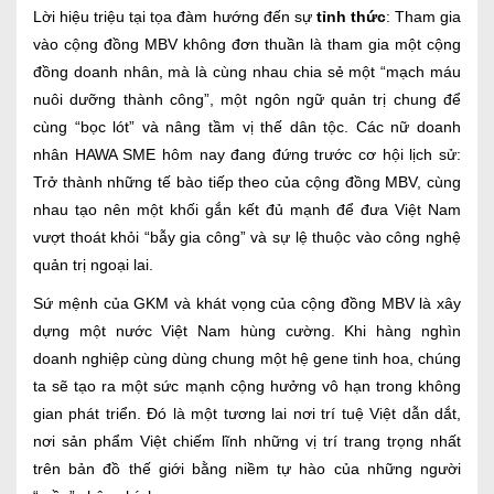
Lời hiệu triệu tại tọa đàm hướng đến sự
tỉnh thức
: Tham gia
vào cộng đồng MBV không đơn thuần là tham gia một cộng
đồng doanh nhân, mà là cùng nhau chia sẻ một “mạch máu
nuôi dưỡng thành công”, một ngôn ngữ quản trị chung để
cùng “bọc lót” và nâng tầm vị thế dân tộc. Các nữ doanh
nhân HAWA SME hôm nay đang đứng trước cơ hội lịch sử:
Trở thành những tế bào tiếp theo của cộng đồng MBV, cùng
nhau tạo nên một khối gắn kết đủ mạnh để đưa Việt Nam
vượt thoát khỏi “bẫy gia công” và sự lệ thuộc vào công nghệ
quản trị ngoại lai.
Sứ mệnh của GKM và khát vọng của cộng đồng MBV là xây
dựng một nước Việt Nam hùng cường. Khi hàng nghìn
doanh nghiệp cùng dùng chung một hệ gene tinh hoa, chúng
ta sẽ tạo ra một sức mạnh cộng hưởng vô hạn trong không
gian phát triển. Đó là một tương lai nơi trí tuệ Việt dẫn dắt,
nơi sản phẩm Việt chiếm lĩnh những vị trí trang trọng nhất
trên bản đồ thế giới bằng niềm tự hào của những người