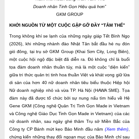
Doanh nhân Tinh Gọn Hiệu quả hơn”
GKM GROUP
KHỞI NGUỒN TỪ MỘT CUỘC GẶP GỠ ĐẦY “TÂM THẾ”
Trong không khí se lạnh của những ngày giáp Tết Bính Ngọ
(2026), khi những nhành đào Nhật Tân bắt đầu hé nụ đón
gió đông, tại trụ sở GKM Group (Khai Sơn City, Long Biên),
một cuộc hội ngộ đặc biệt đã diễn ra. Đó không chỉ là buổi
tọa đàm doanh nhân thuần túy, mà là một cuộc “diện kiến”
giữa tri thức quản trị tinh hoa thuần Việt và khát vọng giữ lửa
di sản của hơn 40 nữ doanh nhân tiêu biểu thuộc Hiệp hội
Nữ doanh nghiệp nhỏ và vừa TP. Hà Nội (HAWA SME). Tọa
đàm này đã được tổ chức bởi sự nung nấu tìm hiểu về Hệ
Gene GKM (Công nghệ Quản Trị Tinh Gọn Made in Vietnam
và Công nghệ Giáo Dục Tinh Gọn Made in Vietnam) của các
nữ doanh nhân, sau ngày ghé thăm Trụ sở Miền Bắc của
Công ty CP Bánh mứt kẹo Bảo Minh đầu năm
(Xem thêm)
,
chứng kiến những thay đổi ngoạn mục của Bảo Minh chỉ sau