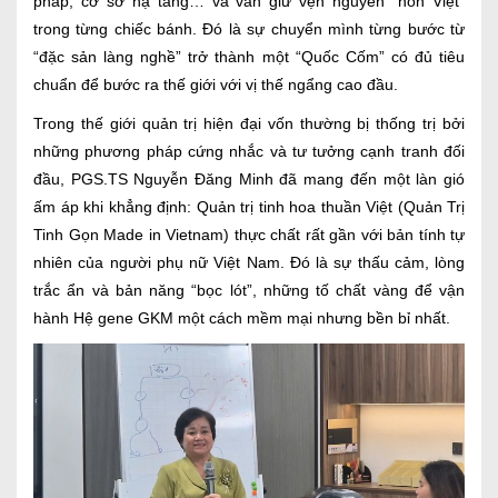
pháp, cơ sở hạ tầng… và vẫn giữ vẹn nguyên “hồn Việt”
trong từng chiếc bánh. Đó là sự chuyển mình từng bước từ
“đặc sản làng nghề” trở thành một “Quốc Cốm” có đủ tiêu
chuẩn để bước ra thế giới với vị thế ngẩng cao đầu.
Trong thế giới quản trị hiện đại vốn thường bị thống trị bởi
những phương pháp cứng nhắc và tư tưởng cạnh tranh đối
đầu, PGS.TS Nguyễn Đăng Minh đã mang đến một làn gió
ấm áp khi khẳng định: Quản trị tinh hoa thuần Việt (Quản Trị
Tinh Gọn Made in Vietnam) thực chất rất gần với bản tính tự
nhiên của người phụ nữ Việt Nam. Đó là sự thấu cảm, lòng
trắc ẩn và bản năng “bọc lót”, những tố chất vàng để vận
hành Hệ gene GKM một cách mềm mại nhưng bền bỉ nhất.