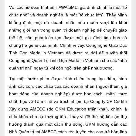
Với các nữ doanh nhân HAWA SME, gia đình chính là một “tổ
chức nhỏ” và doanh nghiệp là một “tổ chức lớn”. Thầy Minh
khẳng định, một nữ doanh nhân nếu muốn vượt lên khỏi
những giới hạn trong quản trị doanh nghiệp để chuyển giao
thế hệ, cần phải kiến tạo được một gia đình tinh hoa có
chung hệ gene của mình. Chính vì vậy, Công nghệ Giáo Dục
Tinh Gọn Made in Vietnam đã được ra đời để truyền thổi
Công nghệ Quản Trị Tinh Gọn Made in Vietnam cho các “nhà
quản trị nhí” ngay từ khi còn ngồi trên ghế nhà trường.
Tại một thước phim được trình chiếu trong tọa đàm, hình
ảnh các con, các cháu của các doanh nhân (người tham gia
hoạt động của doanh nghiệp) được học cách “mần” thực
chất, học về Tâm Thế và trách nhiệm tại Công ty CP Cơ khí
Xây dựng AMECC (do GKM Education triển khai), chính là
chìa khóa cho sự trường tồn. Thay vì để thế hệ kế cận thụ
hưởng thành quả một cách thụ động, GKM hướng dẫn các
Nhà Quản trị tại AMECC cách rèn luyện cho con trẻ bản lĩnh