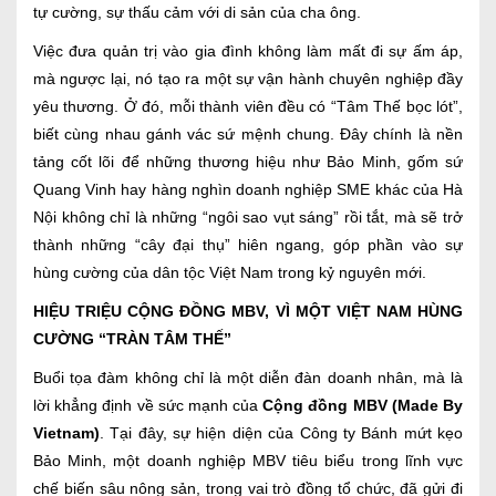
tự cường, sự thấu cảm với di sản của cha ông.
Việc đưa quản trị vào gia đình không làm mất đi sự ấm áp,
mà ngược lại, nó tạo ra một sự vận hành chuyên nghiệp đầy
yêu thương. Ở đó, mỗi thành viên đều có “Tâm Thế bọc lót”,
biết cùng nhau gánh vác sứ mệnh chung. Đây chính là nền
tảng cốt lõi để những thương hiệu như Bảo Minh, gốm sứ
Quang Vinh hay hàng nghìn doanh nghiệp SME khác của Hà
Nội không chỉ là những “ngôi sao vụt sáng” rồi tắt, mà sẽ trở
thành những “cây đại thụ” hiên ngang, góp phần vào sự
hùng cường của dân tộc Việt Nam trong kỷ nguyên mới.
HIỆU TRIỆU CỘNG ĐỒNG MBV, VÌ MỘT VIỆT NAM HÙNG
CƯỜNG “TRÀN TÂM THẾ”
Buổi tọa đàm không chỉ là một diễn đàn doanh nhân, mà là
lời khẳng định về sức mạnh của
Cộng đồng MBV (Made By
Vietnam)
. Tại đây, sự hiện diện của Công ty Bánh mứt kẹo
Bảo Minh, một doanh nghiệp MBV tiêu biểu trong lĩnh vực
chế biến sâu nông sản, trong vai trò đồng tổ chức, đã gửi đi