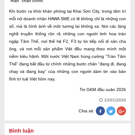
“mần” chân chính.
Khi bước ra khỏi khán phòng tại Khai Sơn City, trong tâm trí
mỗi nữ doanh nhân HAWA SME có lẽ không chỉ là những con
số, mà là hình ảnh về một tương lai không xa: Nơi các làng
nghề truyền thống rộn rã những con người tinh hoa tràn
ngập Tâm Thế, nơi thế hệ F2, F3 tự tin tiếp nối di sản cha
ông, và nơi mỗi sản phẩm Việt đều mang theo mình một
niềm kiêu hãnh. Một nước Việt Nam hùng cường “Tràn Tâm
Thế” đang bắt đầu từ chính những bước chân “đang đi, đang
chạy và đang bay” của những con người dám tin vào bản
lĩnh trí tuệ Việt hôm nay.
Tin GKM đầu xuân 2026
23/01/2026
Chia sẻ:
Bình luận