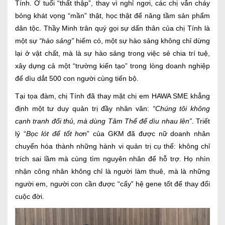
Tính. Ở tuổi “thất thập”, thay vì nghỉ ngơi, các chị vẫn cháy
bỏng khát vọng “mần” thật, học thật để nâng tầm sản phẩm
dân tộc. Thầy Minh trân quý gọi sự dấn thân của chị Tính là
một sự
“hào sảng”
hiếm có, một sự hào sảng không chỉ dừng
lại ở vật chất, mà là sự hào sảng trong việc sẻ chia trí tuệ,
xây dựng cả một “trường kiến tạo” trong lòng doanh nghiệp
để dìu dắt 500 con người cùng tiến bộ.
Tại tọa đàm, chị Tính đã thay mặt chị em HAWA SME khẳng
định một tư duy quản trị đầy nhân văn:
“Chúng tôi không
cạnh tranh đối thủ, mà dùng Tâm Thế để dìu nhau lên”
. Triết
lý “
Bọc lót để tốt hơn
” của GKM đã được nữ doanh nhân
chuyển hóa thành những hành vi quản trị cụ thể: không chỉ
trích sai lầm mà cùng tìm nguyên nhân để hỗ trợ. Họ nhìn
nhận công nhân không chỉ là người làm thuê, mà là những
người em, người con cần được “cấy” hệ gene tốt để thay đổi
cuộc đời.