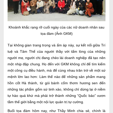
Khoảnh khắc rạng rỡ cuối ngày của các nữ doanh nhân sau
tọa đàm (Ảnh GKM)
Tại không gian trang trọng và ấm áp này, sự kết nối giữa Trí
tuệ và Tâm Thế của người thầy với tấm lòng của những
người mẹ, người chị đang chèo lái doanh nghiệp đã tạo nên
một nhịp đập chung. Họ đến với GKM không chỉ để tìm kiếm
một công cụ điều hành, mà để cùng nhau trăn trở về một sứ
mệnh lớn lao hơn: Làm thế nào để những sản phẩm mang
hồn cốt Hà thành, từ gói bánh cốm thơm hương sen đến
những tác phẩm gốm sứ tinh xảo, không chỉ dừng lại ở niềm
tự hào quá khứ mà phải trở thành những “Quốc bảo” vươn
tầm thế giới bằng một nội lực quản trị tự cường.
Buổi tọa đàm hôm nay, như Thầy Minh chia sẻ, chính là