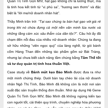
Quản Trị Tinh Gọn MIV, hạt gạo không chỉ là lương thực, mà
là tinh hoa kết tinh từ “vị phù sa”, “hương sen thơm” và đặc
biệt là “lời mẹ/nữ doanh nhân hát”.
Thầy Minh trăn trở:
“Tại sao chúng ta bán hạt gạo với giá rẻ
trong khi nó chứa đựng cả một nền văn minh lúa nước và
những tầng cảm xúc sâu thẳm của dân tộc?”
. Câu hỏi ấy đã
chạm đến nỗi đau của nhiều nữ doanh nhân: Chúng ta đang
sở hữu những “viên ngọc quý” của làng nghề, từ gói bánh
cốm Hàng Than đến những tác phẩm gốm sứ Bát Tràng,
nhưng lại chưa biết cách nâng tầm chúng bằng
Tâm Thế tốt
và tư duy quản trị tinh hoa thuần Việt.
Case study về
Bánh mứt kẹo Bảo Minh
được đưa ra như
một minh chứng thép. Dưới bàn tay chèo lái của nữ doanh
nhân Ngô Thị Tính, Bảo Minh đã không còn là một nơi sản
xuất đặc sản truyền thống đơn thuần. Nhờ áp dụng Hệ Gene
Quản Trị Tinh Gọn MIV, Bảo Minh đã không ngừng kiến tạo
con người tốt, cải thiện quy trình, chuyên nghiệp hóa phương