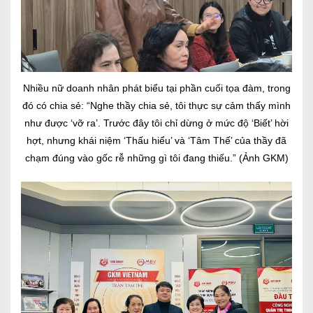
Nhiều nữ doanh nhân phát biểu tại phần cuối tọa đàm, trong
đó có chia sẻ: “Nghe thầy chia sẻ, tôi thực sự cảm thấy mình
như được ‘vỡ ra’. Trước đây tôi chỉ dừng ở mức độ ‘Biết’ hời
hợt, nhưng khái niệm ‘Thấu hiểu’ và ‘Tâm Thế’ của thầy đã
chạm đúng vào gốc rễ những gì tôi đang thiếu.” (Ảnh GKM)