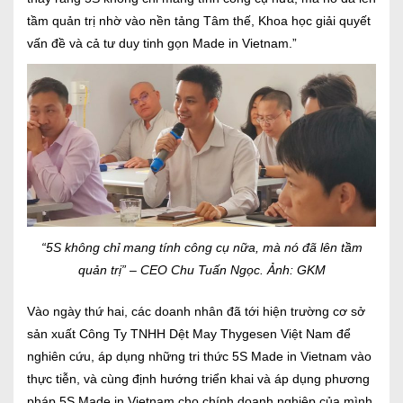
tầm quản trị nhờ vào nền tảng Tâm thế, Khoa học giải quyết
vấn đề và cả tư duy tinh gọn Made in Vietnam.”
“5S không chỉ mang tính công cụ nữa, mà nó đã lên tầm
quản trị” – CEO Chu Tuấn Ngọc. Ảnh: GKM
Vào ngày thứ hai, các doanh nhân đã tới hiện trường cơ sở
sản xuất Công Ty TNHH Dệt May Thygesen Việt Nam để
nghiên cứu, áp dụng những tri thức 5S Made in Vietnam vào
thực tiễn, và cùng định hướng triển khai và áp dụng phương
pháp 5S Made in Vietnam cho chính doanh nghiệp của mình.