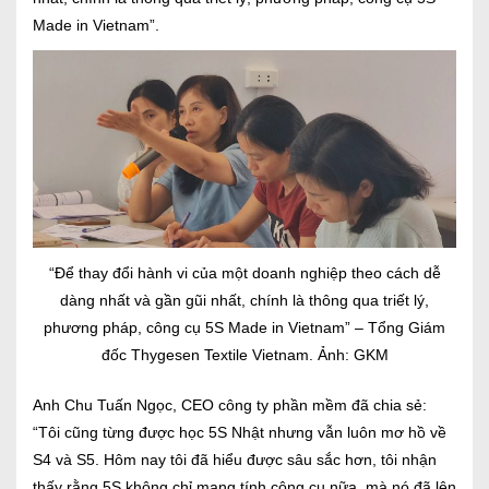
Made in Vietnam”.
“Để thay đổi hành vi của một doanh nghiệp theo cách dễ
dàng nhất và gần gũi nhất, chính là thông qua triết lý,
phương pháp, công cụ 5S Made in Vietnam” – Tổng Giám
đốc Thygesen Textile Vietnam. Ảnh: GKM
Anh Chu Tuấn Ngọc, CEO công ty phần mềm đã chia sẻ:
“Tôi cũng từng được học 5S Nhật nhưng vẫn luôn mơ hồ về
S4 và S5. Hôm nay tôi đã hiểu được sâu sắc hơn, tôi nhận
thấy rằng 5S không chỉ mang tính công cụ nữa, mà nó đã lên