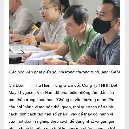
Các học viên phát biểu sôi nổi trong chương trình. Ảnh: GKM
Chị Đoàn Thị Thu Hiền, Tổng Giám đốc Công Ty TNHH Dệt
May Thygesen Việt Nam đã phát biểu những tâm đắc của
bản thân trong khóa học: “Chúng ta vẫn thường nghe đến
câu nói “hành vi tạo nên thói quen, thói quen tạo nên tính
cách, tính cách tạo nên số phận”, vậy để thay đổi hành vi
của một doanh nghiệp theo cách dễ dàng nhất và gần gũi
nhất, chính là thông qua triết lý, phương pháp, công cụ 5S