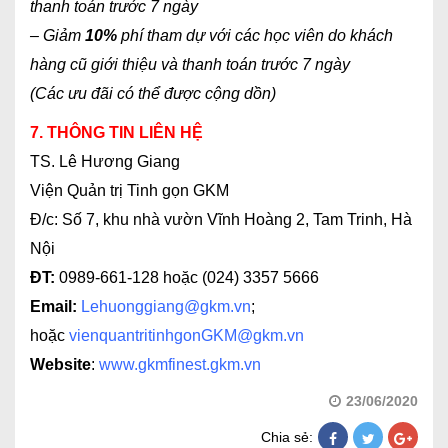
thanh toán trước 7
ngày
– Giảm
10%
phí tham dự với các học viên do khách
hàng cũ giới thiệu và thanh
toán trước 7
ngày
(Các ưu đãi có thể được cộng dồn)
7. THÔNG TIN LIÊN HỆ
TS. Lê Hương Giang
Viện Quản trị Tinh gọn GKM
Đ/c: Số 7, khu nhà vườn Vĩnh Hoàng 2, Tam Trinh, Hà
Nội
ĐT:
0989-661-128 hoặc (024) 3357 5666
Email:
Lehuonggiang@gkm.vn
;
hoặc
vienquantritinhgonGKM@gkm.vn
Website
:
www.gkmfinest.gkm.vn
23/06/2020
Chia sẻ: