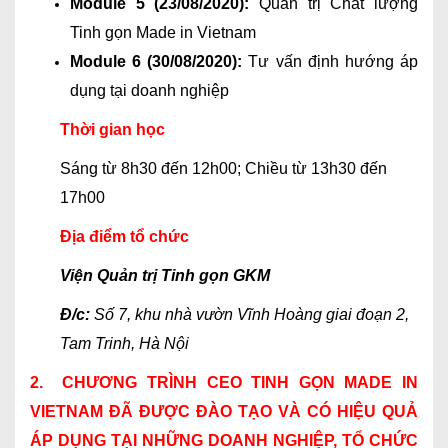
Module 5 (23/08/2020):
Quản trị Chất lượng
Tinh gọn Made in Vietnam
Module 6 (30/08/2020):
Tư vấn định hướng áp
dụng tại doanh nghiệp
Thời gian học
Sáng từ 8h30 đến 12h00; Chiều từ 13h30 đến
17h00
Địa điểm tổ chức
Viện Quản trị Tinh gọn GKM
Đ/c:
Số 7, khu nhà vườn Vĩnh Hoàng giai đoạn 2,
Tam Trinh, Hà Nội
2. CHƯƠNG TRÌNH CEO TINH GỌN MADE IN
VIETNAM ĐÃ ĐƯỢC ĐÀO TẠO VÀ CÓ HIỆU QUẢ
ÁP DỤNG TẠI NHỮNG DOANH NGHIỆP, TỔ CHỨC