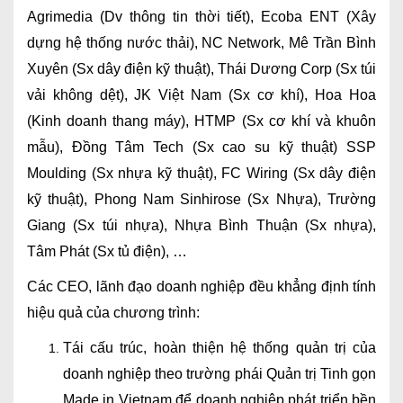
Agrimedia (Dv thông tin thời tiết), Ecoba ENT (Xây
dựng hệ thống nước thải), NC Network, Mê Trần Bình
Xuyên (Sx dây điện kỹ thuật), Thái Dương Corp (Sx túi
vải không dệt), JK Việt Nam (Sx cơ khí), Hoa Hoa
(Kinh doanh thang máy), HTMP (Sx cơ khí và khuôn
mẫu), Đồng Tâm Tech (Sx cao su kỹ thuật) SSP
Moulding (Sx nhựa kỹ thuật), FC Wiring (Sx dây điện
kỹ thuật), Phong Nam Sinhirose (Sx Nhựa), Trường
Giang (Sx túi nhựa), Nhựa Bình Thuận (Sx nhựa),
Tâm Phát (Sx tủ điện), …
Các CEO, lãnh đạo doanh nghiệp đều khẳng định tính
hiệu quả của chương trình:
Tái cấu trúc, hoàn thiện hệ thống quản trị của
doanh nghiệp theo trường phái Quản trị Tinh gọn
Made in Vietnam để doanh nghiệp phát triển bền