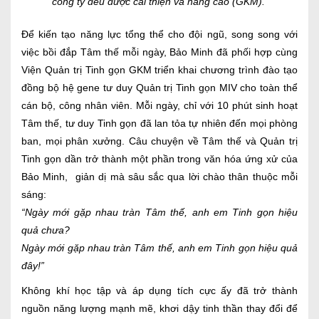
công ty đều được cải thiện và nâng cao (GKM).
Để kiến tạo năng lực tổng thể cho đội ngũ, song song với
việc bồi đắp Tâm thế mỗi ngày, Bảo Minh đã phối hợp cùng
Viện Quản trị Tinh gọn GKM triển khai chương trình đào tạo
đồng bộ hệ gene tư duy Quản trị Tinh gọn MIV cho toàn thể
cán bộ, công nhân viên. Mỗi ngày, chỉ với 10 phút sinh hoạt
Tâm thế, tư duy Tinh gọn đã lan tỏa tự nhiên đến mọi phòng
ban, mọi phân xưởng. Câu chuyện về Tâm thế và Quản trị
Tinh gọn dần trở thành một phần trong văn hóa ứng xử của
Bảo Minh, giản dị mà sâu sắc qua lời chào thân thuộc mỗi
sáng:
“Ngày mới gặp nhau tràn Tâm thế, anh em Tinh gọn hiệu
quả chưa?
Ngày mới gặp nhau tràn Tâm thế, anh em Tinh gọn hiệu quả
đây!”
Không khí học tập và áp dụng tích cực ấy đã trở thành
nguồn năng lượng mạnh mẽ, khơi dậy tinh thần thay đổi để