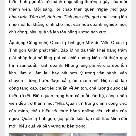
thần Tinh gọn đã trở thành nhịp sống thường ngày của mỗi
thành viên. Mỗi sáng, lời chào thân quen
“Ngày mới gặp
nhau tràn Tâm thế, Anh em Tinh gọn hiệu quả hơn”
vang lên
như một lời khẳng định cho một văn hóa doanh nghiệp mới:
chủ động, hiệu quả và lan tỏa năng lượng tích cực.
Áp dụng Công nghệ Quản trị Tinh gọn MIV do Viện Quản trị
Tinh gọn GKM phát triển, Bảo Minh đã triển khai hàng trăm
giải pháp loại bỏ lãng phí và nhiều sáng kiến cải thiện quy
trình sản xuất, kinh doanh. Những lãng phí về chờ đợi, tồn
kho, làm đi làm lại, hay bất hợp lý trong vận hành, vận
chuyển… từng bước được cắt giảm mạnh mẽ. Hiệu suất lao
động tăng cao, các tiêu chuẩn về An tòn, chấ lượng được cải
thiện rõ rệt. Điều quan trọng hơn cả, mỗi cán bộ, công nhân
viên đều trở thành một “Nhà Quản trị” trong chính công việc
của mình, thấu hiểu và thực hành những tiêu chuẩn của
người Quản trị Tinh gọn, góp phần kiến tạo một Bảo Minh đổi
mới, hiệu quả và bền vững từ bên trong.