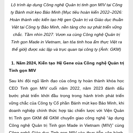
Lộ trình áp dụng Công nghệ Quản trị tinh gọn MIV tại Công
ty Bánh mứt kẹo Bảo Minh (Mục tiêu hoàn kiến 2022–2026:
Hoàn thành việc kiến tạo Hệ gen Quản trị và Giáo dục thuần
Việt tại Công ty Bảo Minh, nền tảng cho sự phát triển vững
chắc. Tầm nhìn 2027: Vươn xa cùng Công nghệ Quản trị
Tinh gọn Made in Vietnam, lan tỏa tinh hoa ẩm thực Việt ra
thế giới) được xác lập và trực quan tại công ty (Ảnh: GKM)
1. Năm 2024,
Kiến tạo Hệ Gene của Công nghệ Quản trị
Tinh gọn MIV
Sau khi đội ngũ lãnh đạo của công ty hoàn thành khóa học
CEO Tinh gọn MIV cuối năm 2022, năm 2023 đánh dấu
bước phát triển khởi đầu trọng trong hành trình phát triển
vững chắc của Công ty Cổ phần Bánh mứt kẹo Bảo Minh, khi
doanh nghiệp chính thức hợp tác chiến lược với Viện Quản
trị Tinh gọn GKM để GKM chuyển giao công nghệ “áp dụng
Công nghệ Quản trị Tinh gọn Made in Vietnam (MIV)” cùng
Công nghệ Giáo dục Tinh gọn MIV vào thực tiễn vận hành.