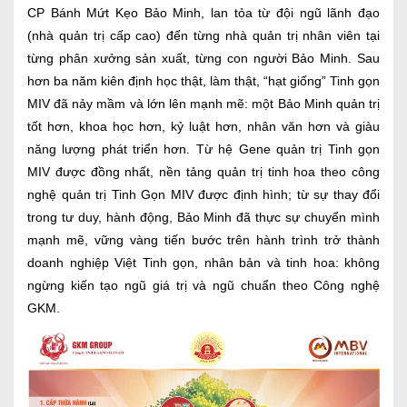
CP Bánh Mứt Kẹo Bảo Minh, lan tỏa từ đội ngũ lãnh đạo
(nhà quản trị cấp cao) đến từng nhà quản trị nhân viên tại
từng phân xưởng sản xuất, từng con người Bảo Minh. Sau
hơn ba năm kiên định học thật, làm thật, “hạt giống” Tinh gọn
MIV đã nảy mầm và lớn lên mạnh mẽ: một Bảo Minh quản trị
tốt hơn, khoa học hơn, kỷ luật hơn, nhân văn hơn và giàu
năng lượng phát triển hơn. Từ hệ Gene quản trị Tinh gọn
MIV được đồng nhất, nền tảng quản trị tinh hoa theo công
nghệ quản trị Tinh Gọn MIV được định hình; từ sự thay đổi
trong tư duy, hành động, Bảo Minh đã thực sự chuyển mình
mạnh mẽ, vững vàng tiến bước trên hành trình trở thành
doanh nghiệp Việt Tinh gọn, nhân bản và tinh hoa: không
ngừng kiến tạo ngũ giá trị và ngũ chuẩn theo Công nghệ
GKM.